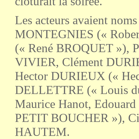
clôturait la soirée.
Les acteurs avaient no
MONTEGNIES (« Rober
(« René BROQUET »), 
VIVIER, Clément DURI
Hector DURIEUX (« Hec
DELLETTRE (« Louis d
Maurice Hanot, Edouar
PETIT BOUCHER »), Cin
HAUTEM.