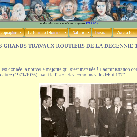
maubray.be recommande le navigateur
FIREFOX